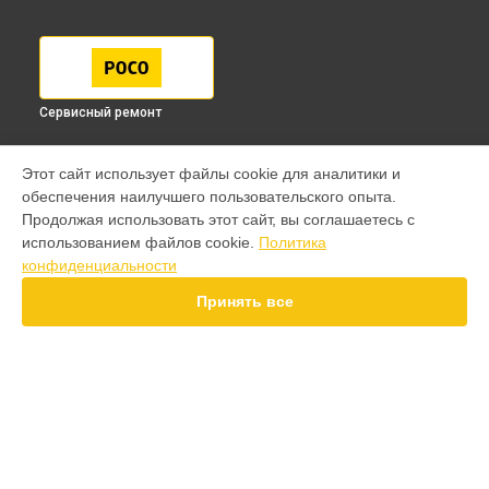
Сервисный ремонт
МОДЕЛИ
Этот сайт использует файлы cookie для аналитики и
обеспечения наилучшего пользовательского опыта.
F7 Pro
Продолжая использовать этот сайт, вы соглашаетесь с
F7 Ultra
использованием файлов cookie.
Политика
F7
конфиденциальности
X7 Pro
X7
Принять все
X6 Pro
M8 Pro
M8
M7 Pro
X6
СТРАНИЦЫ
X4
Гарантия
F4
Доставка
X5 Pro 5G