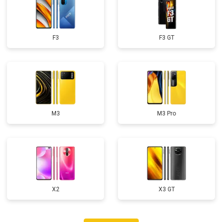
F3
F3 GT
M3
M3 Pro
X2
X3 GT