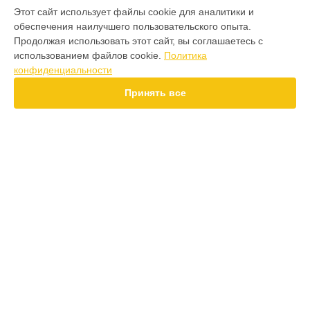
МОДЕЛИ
Этот сайт использует файлы cookie для аналитики и
обеспечения наилучшего пользовательского опыта.
F7 Pro
Продолжая использовать этот сайт, вы соглашаетесь с
F7
использованием файлов cookie.
Политика
X7 Pro
конфиденциальности
X7
X6 Pro
Принять все
M8 Pro
M8
M7 Pro
X6
X4
СТРАНИЦЫ
F4
Гарантия
X5 Pro 5G
Доставка
F3
Контакты
F3 GT
Карта сайта
M3
M3 Pro
X2
КОНТАКТЫ
X3 GT
+7 (800) 350-44-53
Ежедневно с 09:00 до 21:00