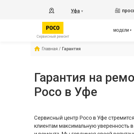
M3 
прос
Уфа
▼
X2
X3 
X3 
МОДЕЛИ
X3 
Сервисный ремонт
F5 
Главная
/
Гарантия
F5
F2 
Гарантия на ремо
Poco в Уфе
Сервисный центр Poco в Уфе стремитс
клиентам максимальную уверенность в
и ремонта. Мы гордимся своей репутац