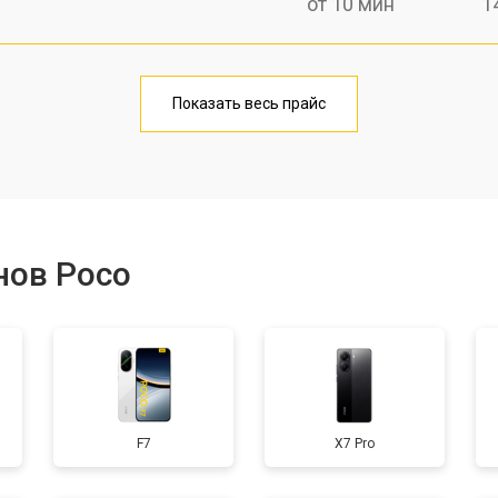
от 10 мин
1
от 40 мин
1
Показать весь прайс
от 20 мин
1
от 40 мин
1
нов Poco
от 30 мин
3
от 30 мин
1
F7
X7 Pro
от 30 мин
2