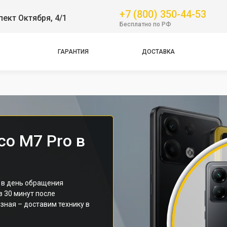
+7 (800) 350-44-53
пект Октября, 4/1
GT
Бесплатно по РФ
NFC
Pro
ГАРАНТИЯ
ДОСТАВКА
Pro
Pro
co M7 Pro в
 в день обращения
з 30 минут после
зная – доставим технику в