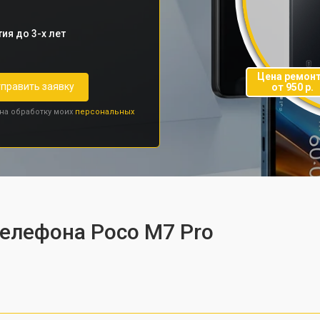
ия до 3-х лет
Цена ремон
править заявку
от 950 р.
 на обработку моих
персональных
телефона Poco M7 Pro