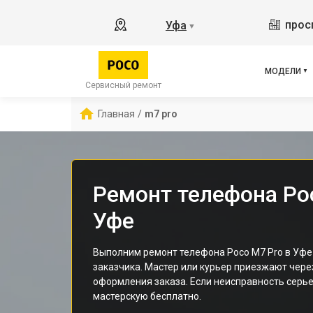
X2
прос
Уфа
▼
X3 
X3 
X3 
МОДЕЛИ
F5 
Сервисный ремонт
F5
Главная
/
m7 pro
F2 
Ремонт телефона Po
Уфе
Выполним ремонт телефона Poco M7 Pro в Уфе
заказчика. Мастер или курьер приезжают чере
оформления заказа. Если неисправность серье
мастерскую бесплатно.