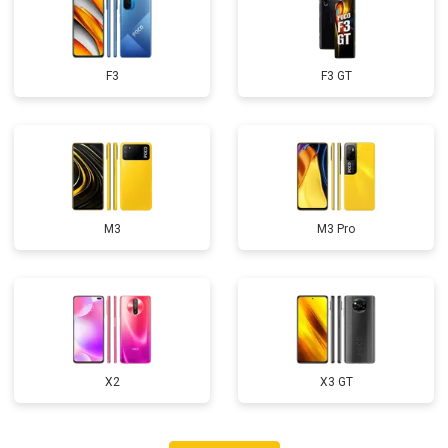
F3
F3 GT
M3
M3 Pro
X2
X3 GT