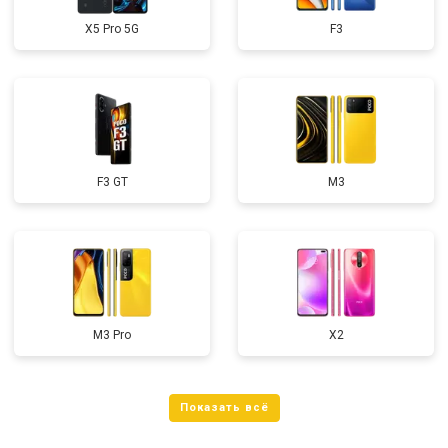
X5 Pro 5G
F3
F3 GT
M3
M3 Pro
X2