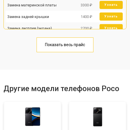
Замена материнской платы
3300 ₽
Узнать
Замена задней крышки
1400 ₽
Узнать
Замена дисплея (экрана)
2700 ₽
Узнать
Замена аккумулятора
950 ₽
Узнать
Показать весь прайс
Замена кнопки включения
1750 ₽
Узнать
Ремонт цепи питания
3200 ₽
Узнать
Ремонт динамика
1400 ₽
Узнать
Другие модели телефонов Poco