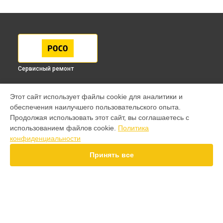
Сервисный ремонт
МОДЕЛИ
Этот сайт использует файлы cookie для аналитики и
обеспечения наилучшего пользовательского опыта.
F7 Pro
Продолжая использовать этот сайт, вы соглашаетесь с
F7 Ultra
использованием файлов cookie.
Политика
F7
конфиденциальности
X7 Pro
X7
Принять все
X6 Pro
M8 Pro
M8
M7 Pro
X6
СТРАНИЦЫ
X4
Гарантия