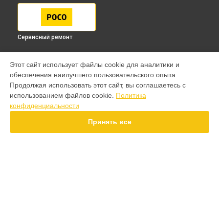
Сервисный ремонт
МОДЕЛИ
Этот сайт использует файлы cookie для аналитики и
обеспечения наилучшего пользовательского опыта.
F7 Pro
Продолжая использовать этот сайт, вы соглашаетесь с
F7 Ultra
использованием файлов cookie.
Политика
F7
конфиденциальности
X7 Pro
X7
Принять все
X6 Pro
M8 Pro
M8
M7 Pro
X6
СТРАНИЦЫ
X4
Гарантия
F4
Доставка
X5 Pro 5G
Контакты
F3