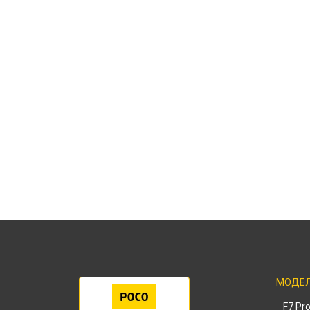
МОДЕ
F7 Pr