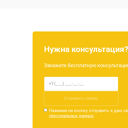
Ремонт камеры
Замена материнской платы
Нужна консультация
Замена задней крышки
Закажите бесплатную консультацию
Замена дисплея (экрана)
Замена аккумулятора
Отправить заявку
Нажимая на кнопку отправить я даю св
персональных данных.
Замена кнопки включения