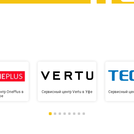
от 60 мин
о
от 10 мин
о
нтр OnePlus в
Сервисный центр Vertu в Уфе
Сервисный цен
фе