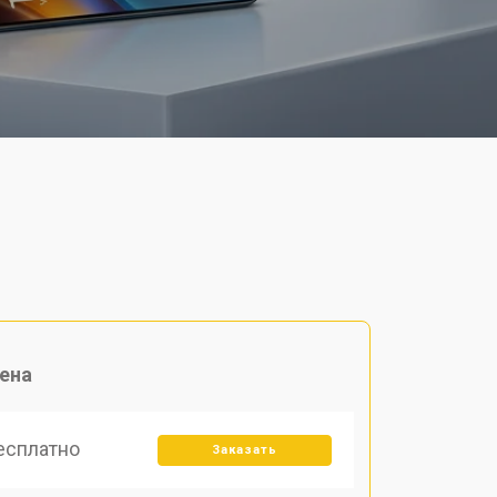
ена
есплатно
Заказать