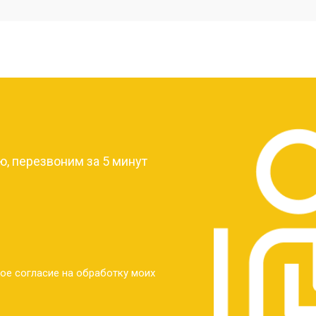
от 40 мин
о
от 30 мин
о
?
от 30 мин
о
, перезвоним за 5 минут
от 30 мин
о
от 30 мин
о
ое согласие на обработку моих
от 20 мин
о