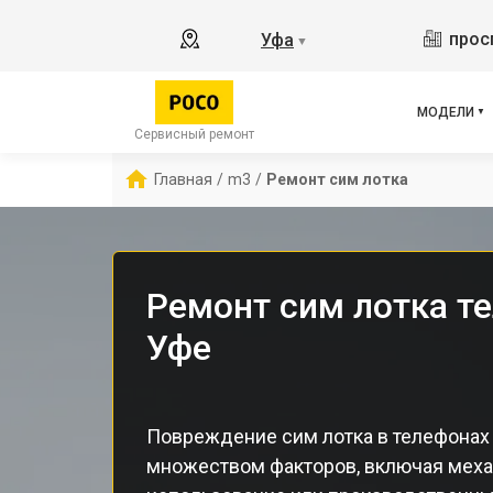
X2
прос
Уфа
▼
X3 
X3 
X3 
МОДЕЛИ
F5 
Сервисный ремонт
F5
Главная
/
m3
/
Ремонт сим лотка
F2 
Ремонт сим лотка т
Уфе
Повреждение сим лотка в телефонах
множеством факторов, включая меха