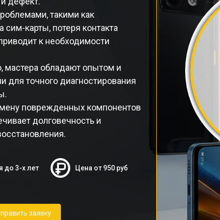
й дефект.
проблемами, такими как
 сим-карты, потеря контакта
 приводит к необходимости
, мастера обладают опытом и
и для точного диагностирования
ы.
замену поврежденных компонентов
ечивает долговечность и
восстановления.
я до 3-х лет
Цена от 950 руб
править заявку