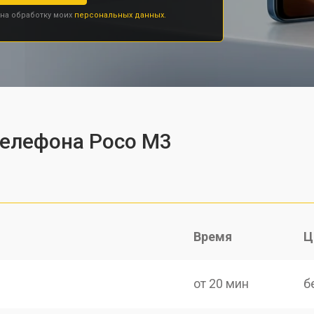
 на обработку моих
персональных данных.
телефона Poco M3
Время
Ц
от 20 мин
б