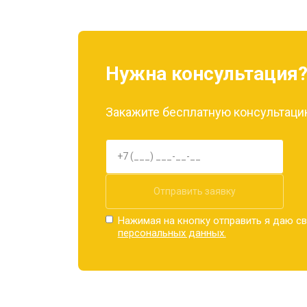
Замена материнской платы
Нужна консультация
Замена задней крышки
Закажите бесплатную консультацию
Замена дисплея (экрана)
Замена аккумулятора
Отправить заявку
Нажимая на кнопку отправить я даю св
персональных данных.
Замена кнопки включения
Ремонт цепи питания