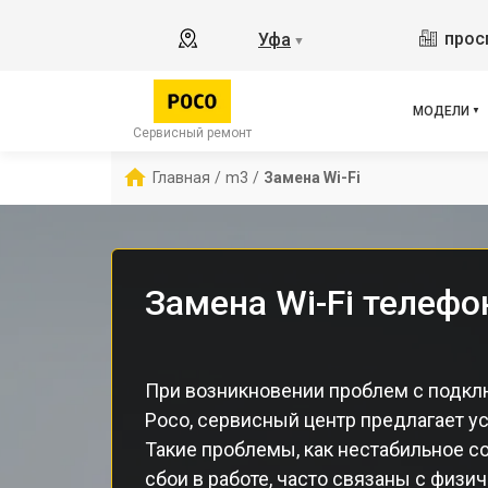
X2
прос
Уфа
▼
X3 
X3 
X3 
МОДЕЛИ
F5 
Сервисный ремонт
F5
Главная
/
m3
/
Замена Wi-Fi
F2 
Замена Wi-Fi телефо
При возникновении проблем с подклю
Poco, сервисный центр предлагает ус
Такие проблемы, как нестабильное со
сбои в работе, часто связаны с физ