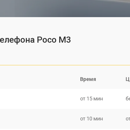
телефона Poco M3
Время
Ц
от 15 мин
б
от 10 мин
о