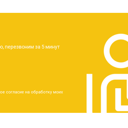
от 30 мин
о
?
от 30 мин
о
, перезвоним за 5 минут
от 30 мин
о
от 30 мин
о
ое согласие на обработку моих
от 20 мин
о
от 60 мин
о