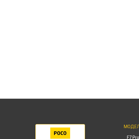
МОДЕ
F7 Pr