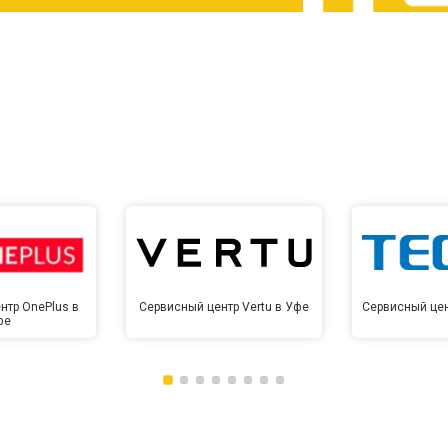
от 60 мин
о
от 10 мин
о
нтр OnePlus в
Сервисный центр Vertu в Уфе
Сервисный цен
фе