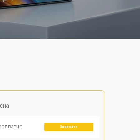
ена
есплатно
Заказать