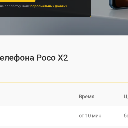
 на обработку моих
персональных данных.
телефона Poco X2
Время
Ц
от 10 мин
б