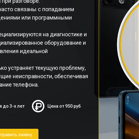
 при разговоре.
часто связаны с попаданием
ждениями или программными
ециализируются на диагностике и
циализированное оборудование и
овления идеальной
ко устраняет текущую проблему,
щие неисправности, обеспечивая
ание телефона.
я до 3-х лет
Цена от 950 руб
править заявку