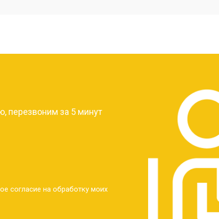
от 40 мин
о
от 30 мин
о
?
от 30 мин
о
, перезвоним за 5 минут
от 30 мин
о
от 30 мин
о
ое согласие на обработку моих
от 20 мин
о