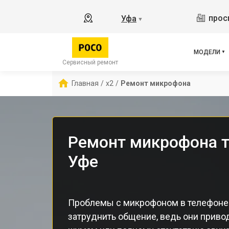
M3 
прос
Уфа
▼
X3 
X3 
X3 
МОДЕЛИ
F5 
Сервисный ремонт
F5
Главная
/
x2
/
Ремонт микрофона
F2 
Ремонт микрофона т
Уфе
Проблемы с микрофоном в телефоне
затруднить общение, ведь они привод