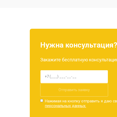
Ремонт камеры
Замена материнской платы
Нужна консультация
Замена задней крышки
Закажите бесплатную консультацию
Замена дисплея (экрана)
Замена аккумулятора
Отправить заявку
Нажимая на кнопку отправить я даю св
персональных данных.
Замена кнопки включения