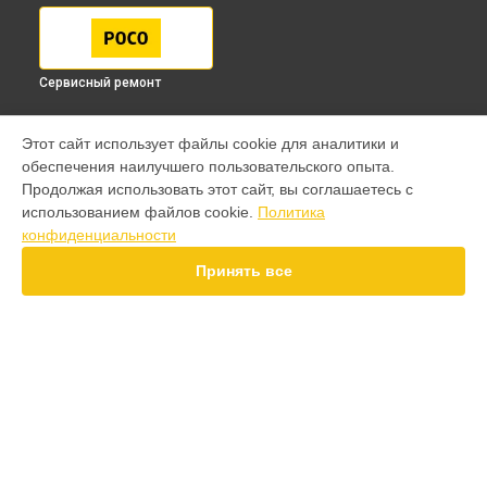
Сервисный ремонт
МОДЕЛИ
Этот сайт использует файлы cookie для аналитики и
обеспечения наилучшего пользовательского опыта.
F7 Pro
Продолжая использовать этот сайт, вы соглашаетесь с
F7 Ultra
использованием файлов cookie.
Политика
F7
конфиденциальности
X7 Pro
X7
Принять все
X6 Pro
M8 Pro
M8
M7 Pro
X6
СТРАНИЦЫ
X4
Гарантия
F4
Доставка
X5 Pro 5G
Контакты
F3