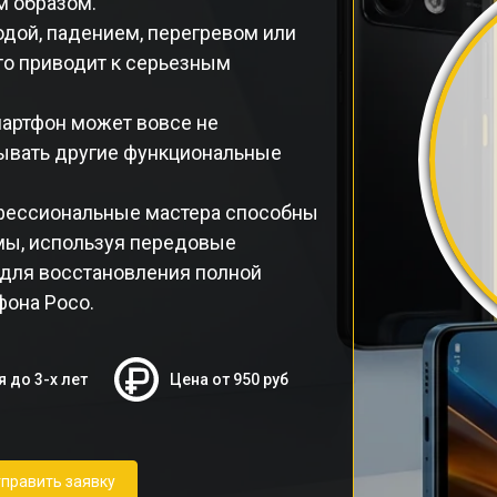
м образом.
дой, падением, перегревом или
то приводит к серьезным
мартфон может вовсе не
тывать другие функциональные
фессиональные мастера способны
мы, используя передовые
 для восстановления полной
фона Poco.
я до 3-х лет
Цена от 950 руб
править заявку