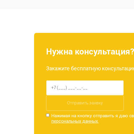
Ремонт камеры
Замена материнской платы
Нужна консультация
Замена задней крышки
Закажите бесплатную консультацию
Замена дисплея (экрана)
Замена аккумулятора
Отправить заявку
Нажимая на кнопку отправить я даю св
персональных данных.
Замена кнопки включения