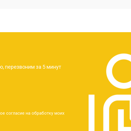
от 40 мин
о
от 30 мин
о
?
от 30 мин
о
, перезвоним за 5 минут
от 30 мин
о
от 30 мин
о
ое согласие на обработку моих
от 20 мин
о