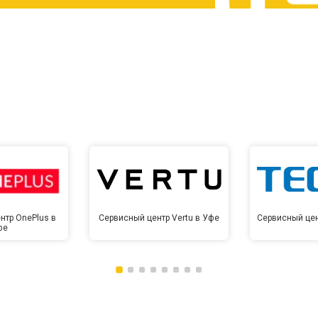
от 60 мин
о
от 10 мин
о
нтр OnePlus в
Сервисный центр Vertu в Уфе
Сервисный цен
фе