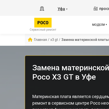
M3 
прос
Уфа
▼
X2
X3 
X3 
МОДЕЛИ
F5 
Сервисный ремонт
F5
Главная
/
x3 gt
/
Замена материнской платы
F2 
Замена материнской
Poco X3 GT в Уфе
Материнская плата является сердцем
ремонт в сервисном центре Poco нео