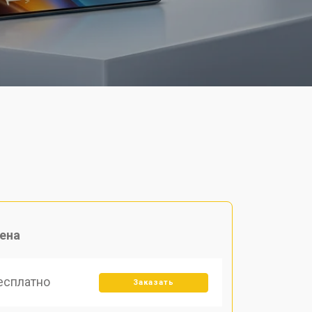
ена
есплатно
Заказать