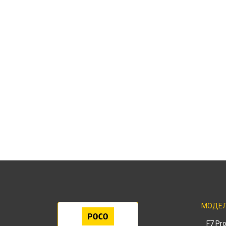
МОДЕ
F7 Pr