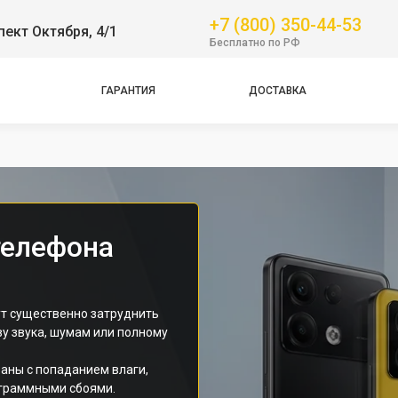
Pro
+7 (800) 350-44-53
пект Октября, 4/1
Бесплатно по РФ
GT
NFC
ГАРАНТИЯ
ДОСТАВКА
Pro
Pro
Pro
телефона
т существенно затруднить
ву звука, шумам или полному
аны с попаданием влаги,
граммными сбоями.