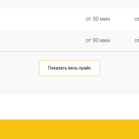
от 50 мин
о
от 90 мин
о
от 60 мин
о
Показать весь прайс
лаги
от 60 мин
о
от 90 мин
о
?