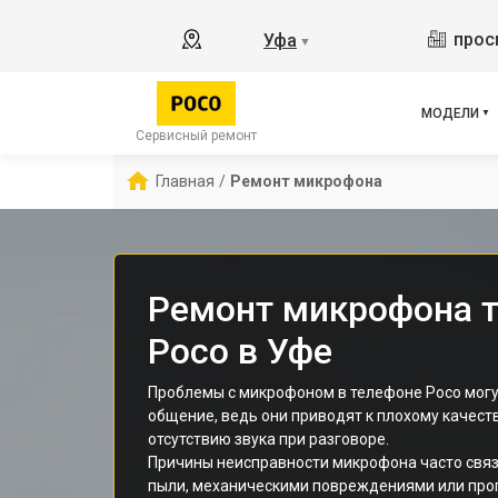
M3 
прос
Уфа
▼
X2
X3 
X3 
МОДЕЛИ
X3 
Сервисный ремонт
F5 
Главная
/
Ремонт микрофона
F5
F2 
Ремонт микрофона 
Poco в Уфе
Проблемы с микрофоном в телефоне Poco могу
общение, ведь они приводят к плохому качест
отсутствию звука при разговоре.
Причины неисправности микрофона часто связ
пыли, механическими повреждениями или про