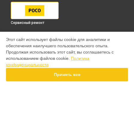
Сервисный ремонт
МОДЕЛИ
Этот сайт использует файлы cookie для аналитики и
обеспечения наилучшего пользовательского опыта.
F7 Pro
Продолжая использовать этот сайт, вы соглашаетесь с
F7 Ultra
использованием файлов cookie.
Политика
F7
конфиденциальности
X7 Pro
X7
Принять все
X6 Pro
M8 Pro
M8
M7 Pro
X6
СТРАНИЦЫ
F4
Гарантия
X5 Pro 5G
Доставка
F3
Контакты
F3 GT