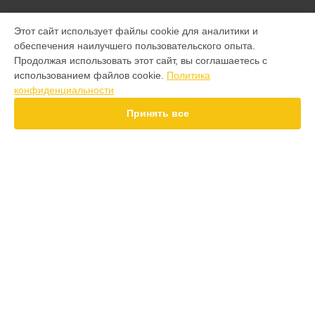
МОДЕЛИ
Этот сайт использует файлы cookie для аналитики и
обеспечения наилучшего пользовательского опыта.
F7 Pro
Продолжая использовать этот сайт, вы соглашаетесь с
F7 Ultra
использованием файлов cookie.
Политика
F7
конфиденциальности
X7 Pro
X7
Принять все
X6 Pro
M8 Pro
M8
M7 Pro
X6
СТРАНИЦЫ
X4
Гарантия
F4
Доставка
F3
Контакты
F3 GT
Карта сайта
M3
M3 Pro
X2
КОНТАКТЫ
X3 GT
+7 (800) 350-44-53