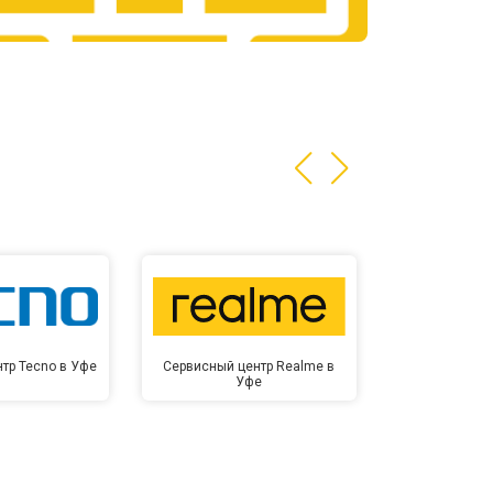
т 3200 ₽
Заказать
т 1400 ₽
Заказать
тр Tecno в Уфе
Сервисный центр Realme в
Сервисный це
Уфе