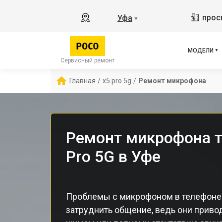
X2
прос
Уфа
▼
X3 
X3 
X3 
МОДЕЛИ
F5 
Сервисный ремонт
F5
Главная
/
x5 pro 5g
/
Ремонт микрофона
F2 
Ремонт микрофона т
Pro 5G в Уфе
Проблемы с микрофоном в телефоне
затруднить общение, ведь они привод