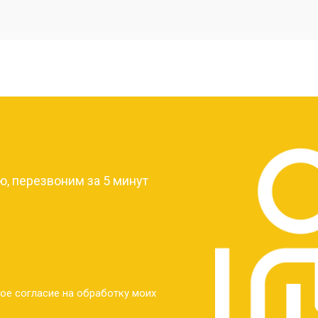
от 20 мин
о
от 40 мин
о
от 30 мин
о
?
от 30 мин
о
, перезвоним за 5 минут
от 30 мин
о
от 30 мин
о
ое согласие на обработку моих
от 20 мин
о