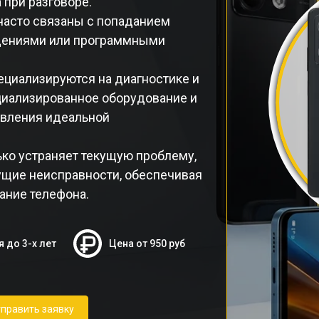
 при разговоре.
часто связаны с попаданием
ждениями или программными
ециализируются на диагностике и
циализированное оборудование и
овления идеальной
ко устраняет текущую проблему,
щие неисправности, обеспечивая
ание телефона.
я до 3-х лет
Цена от 950 руб
править заявку