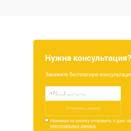
Замена разъема питания
Ремонт камеры
Замена материнской платы
Нужна консультация
Замена задней крышки
Закажите бесплатную консультацию
Замена дисплея (экрана)
Замена аккумулятора
Отправить заявку
Нажимая на кнопку отправить я даю св
персональных данных.
Замена кнопки включения