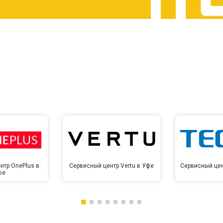
от 60 мин
о
от 10 мин
о
нтр OnePlus в
Сервисный центр Vertu в Уфе
Сервисный цен
фе