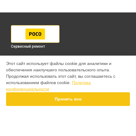
Сервисный ремонт
МОДЕЛИ
Этот сайт использует файлы cookie для аналитики и
обеспечения наилучшего пользовательского опыта.
F7 Pro
Продолжая использовать этот сайт, вы соглашаетесь с
F7 Ultra
использованием файлов cookie.
Политика
F7
конфиденциальности
X7 Pro
X7
Принять все
X6 Pro
M8 Pro
M8
M7 Pro
X6
СТРАНИЦЫ
X4