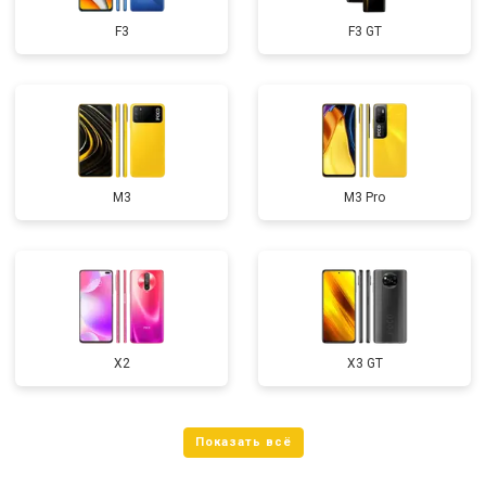
F3
F3 GT
M3
M3 Pro
X2
X3 GT