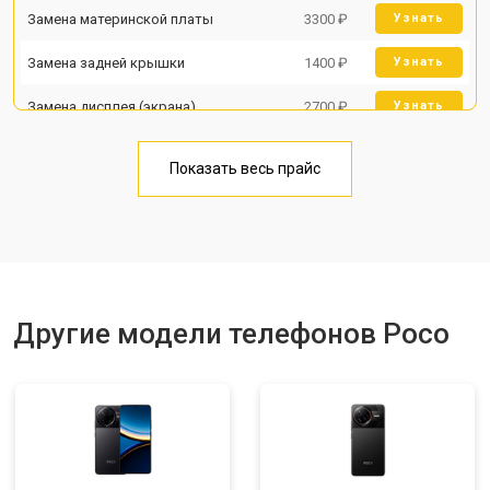
Замена материнской платы
3300 ₽
Узнать
Замена задней крышки
1400 ₽
Узнать
Замена дисплея (экрана)
2700 ₽
Узнать
Замена аккумулятора
950 ₽
Узнать
Показать весь прайс
Замена кнопки включения
1750 ₽
Узнать
Ремонт цепи питания
3200 ₽
Узнать
Ремонт динамика
1400 ₽
Узнать
Другие модели телефонов Poco