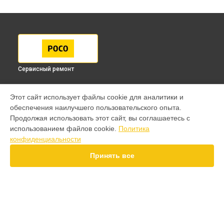
Сервисный ремонт
МОДЕЛИ
Этот сайт использует файлы cookie для аналитики и
обеспечения наилучшего пользовательского опыта.
F7 Pro
Продолжая использовать этот сайт, вы соглашаетесь с
F7 Ultra
использованием файлов cookie.
Политика
F7
конфиденциальности
X7 Pro
X7
Принять все
X6 Pro
M8 Pro
M8
M7 Pro
X4
СТРАНИЦЫ
F4
Гарантия