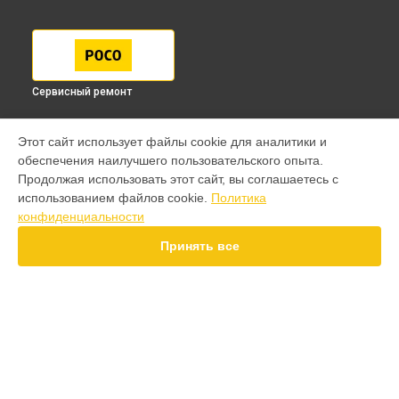
Сервисный ремонт
МОДЕЛИ
Этот сайт использует файлы cookie для аналитики и
обеспечения наилучшего пользовательского опыта.
F7 Pro
Продолжая использовать этот сайт, вы соглашаетесь с
F7 Ultra
использованием файлов cookie.
Политика
F7
конфиденциальности
X7 Pro
X7
Принять все
X6 Pro
M8 Pro
M8
M7 Pro
X4
СТРАНИЦЫ
F4
Гарантия
X5 Pro 5G
Доставка
F3