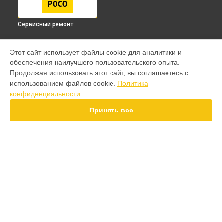
Сервисный ремонт
МОДЕЛИ
Этот сайт использует файлы cookie для аналитики и
обеспечения наилучшего пользовательского опыта.
F7 Pro
Продолжая использовать этот сайт, вы соглашаетесь с
F7 Ultra
использованием файлов cookie.
Политика
F7
конфиденциальности
X7 Pro
X6 Pro
Принять все
M8 Pro
M8
M7 Pro
X6
X4
СТРАНИЦЫ
F4
Гарантия
X5 Pro 5G
Доставка
F3
Контакты
F3 GT
Карта сайта
M3
M3 Pro