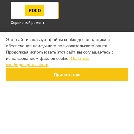
Сервисный ремонт
МОДЕЛИ
Этот сайт использует файлы cookie для аналитики и
обеспечения наилучшего пользовательского опыта.
F7 Pro
Продолжая использовать этот сайт, вы соглашаетесь с
F7 Ultra
использованием файлов cookie.
Политика
F7
конфиденциальности
X7 Pro
X6 Pro
Принять все
M8 Pro
M8
M7 Pro
X6
X4
СТРАНИЦЫ
F4
Гарантия
X5 Pro 5G
Доставка
F3
Контакты
F3 GT