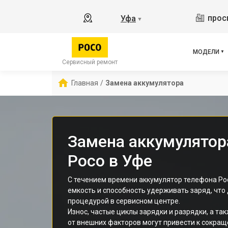
M3 
прос
Уфа
▼
X2
X3 
X3 
МОДЕЛИ
X3 
Сервисный ремонт
F5 
Главная
/
Замена аккумулятора
F5
F2 
Замена аккумулятор
Poco в Уфе
С течением времени аккумулятор телефона Po
емкость и способность удерживать заряд, что
процедурой в сервисном центре.
Износ, частые циклы зарядки и разрядки, а 
от внешних факторов могут привести к сокра