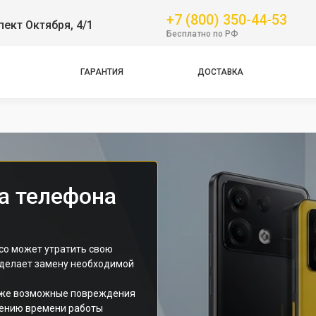
Pro
+7 (800) 350-44-53
пект Октября, 4/1
Бесплатно по РФ
GT
NFC
ГАРАНТИЯ
ДОСТАВКА
Pro
Pro
Pro
а телефона
co может утратить свою
 делает замену необходимой
также возможные повреждения
щению времени работы