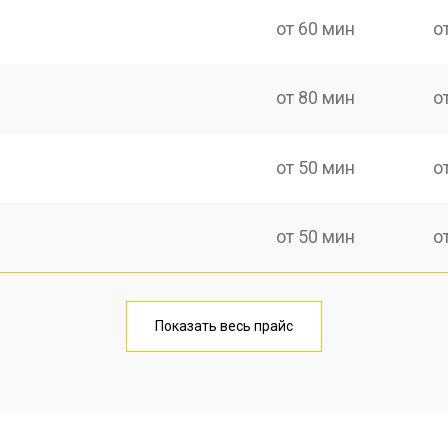
от 60 мин
о
от 80 мин
о
от 50 мин
о
от 50 мин
о
от 70 мин
о
Показать весь прайс
лаги
от 40 мин
о