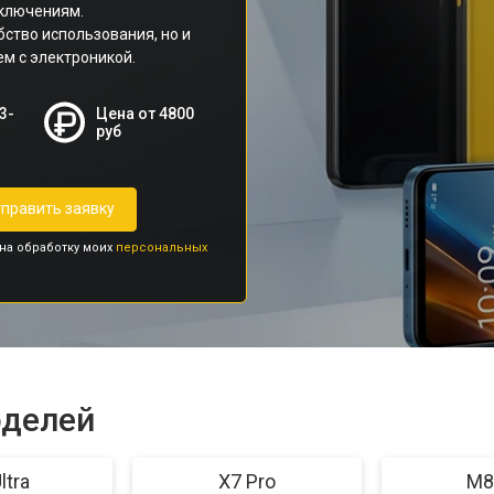
тключениям.
ство использования, но и
м с электроникой.
3-
Цена от 4800
руб
править заявку
 на обработку моих
персональных
оделей
ltra
X7 Pro
M8