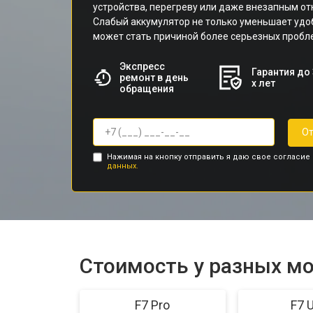
устройства, перегреву или даже внезапным о
Слабый аккумулятор не только уменьшает удоб
может стать причиной более серьезных пробле
Экспресс
Гарантия до 
ремонт в день
х лет
обращения
От
Нажимая на кнопку отправить я даю свое согласие
данных.
Стоимость у разных м
F7 Pro
F7 U