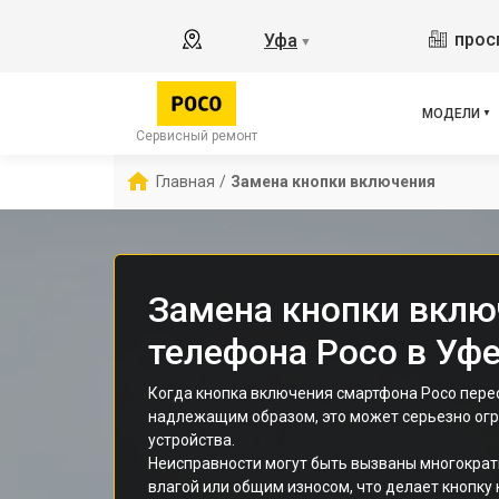
M3 
прос
Уфа
▼
X2
X3 
X3 
МОДЕЛИ
X3 
Сервисный ремонт
F5 
Главная
/
Замена кнопки включения
F5
F2 
Замена кнопки вклю
телефона Poco в Уф
Когда кнопка включения смартфона Poco пер
надлежащим образом, это может серьезно ог
устройства.
Неисправности могут быть вызваны многокра
влагой или общим износом, что делает кнопку