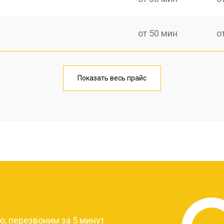
от 50 мин
о
от 40 мин
о
Показать весь прайс
лаги
от 40 мин
о
от 40 мин
о
?
, перезвоним за 5 минут