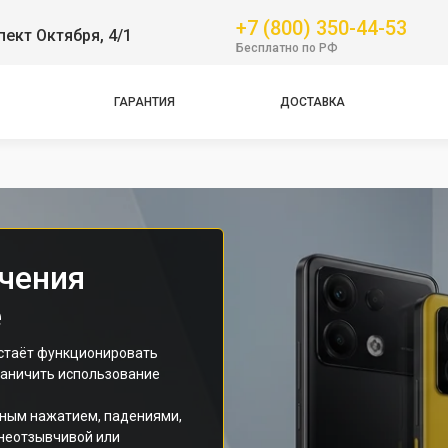
Pro
+7 (800) 350-44-53
пект Октября, 4/1
Бесплатно по РФ
GT
NFC
ГАРАНТИЯ
ДОСТАВКА
Pro
Pro
Pro
чения
е
естаёт функционировать
раничить использование
тным нажатием, падениями,
 неотзывчивой или