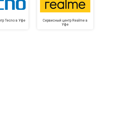
тр Tecno в Уфе
Сервисный центр Realme в
Сервисный це
Уфе