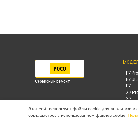
МОДЕ
F7 Pr
F7 Ult
Сервисный ремонт
F7
X7 Pr
X7
X6 Pr
Этот сайт использует файлы cookie для аналитики и 
M8 Pr
соглашаетесь с использованием файлов cookie.
Поли
M8
M7 Pr
X6
X4