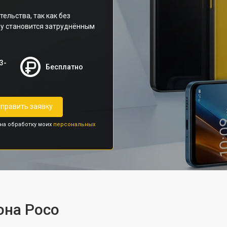
ельства, так как без
ну становится затруднённым
3-
Бесплатно
править заявку
 на обработку моих
персональных
она Poco