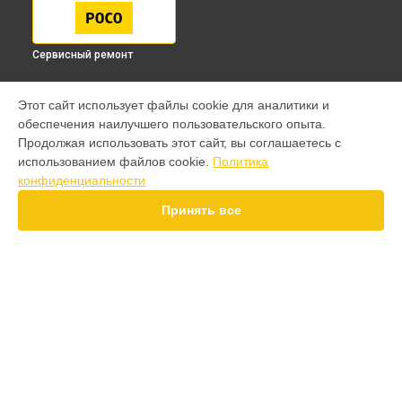
Сервисный ремонт
МОДЕЛИ
Этот сайт использует файлы cookie для аналитики и
обеспечения наилучшего пользовательского опыта.
F7 Pro
Продолжая использовать этот сайт, вы соглашаетесь с
F7 Ultra
использованием файлов cookie.
Политика
F7
конфиденциальности
X7 Pro
X7
Принять все
X6 Pro
M8 Pro
M8
M7 Pro
X6
СТРАНИЦЫ
X4
Гарантия
F4
Доставка
X5 Pro 5G
Контакты
F3
Карта сайта
F3 GT